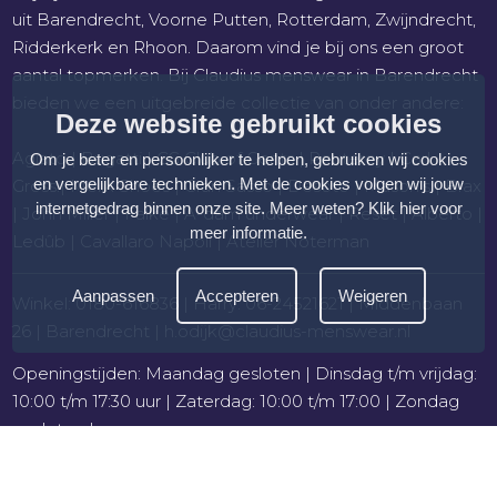
uit Barendrecht, Voorne Putten, Rotterdam, Zwijndrecht,
Ridderkerk en Rhoon. Daarom vind je bij ons een groot
aantal topmerken. Bij Claudius menswear in Barendrecht
bieden we een uitgebreide collectie van onder andere:
Deze website gebruikt cookies
Agiato | Bugatti | CG Club of Gents | Peuterey | Carl
Om je beter en persoonlijker te helpen, gebruiken wij cookies
en vergelijkbare technieken. Met de cookies volgen wij jouw
Gross.| Melik Shoes | Gran Sasso | Desoto | Mason’s | Brax
internetgedrag binnen onze site. Meer weten?
Klik hier voor
| John Miller | Falke | A-dam underwear | Reset | Alberto |
meer informatie
.
Ledûb | Cavallaro Napoli | Atelier Noterman
Aanpassen
Accepteren
Weigeren
Winkel: 0180-616836
|
Harry: 06-24521621
| Middenbaan
26 | Barendrecht |
h.odijk@claudius-menswear.nl
Openingstijden: Maandag gesloten | Dinsdag t/m vrijdag:
10:00 t/m 17:30 uur | Zaterdag: 10:00 t/m 17:00 | Zondag
gesloten |
Op afspraak: 0180 616 836 of 06 24 52 16 21