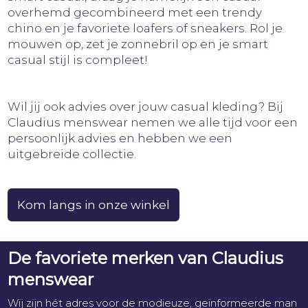
overhemd gecombineerd met een trendy
chino en je favoriete loafers of sneakers. Rol je
mouwen op, zet je zonnebril op en je smart
casual stijl is compleet!
Wil jij ook advies over jouw casual kleding? Bij
Claudius menswear nemen we alle tijd voor een
persoonlijk advies en hebben we een
uitgebreide collectie.
Kom langs in onze winkel
De favoriete merken van Claudius
menswear
Wij zijn hét adres voor de modieuze, geïnformeerde man